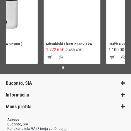
(WWSP300E)
Mitsubishi Electric HR 7,1kW
Dražice 200L O
1 772.65€
1 100.00€
2 468.40€
Buconto, SIA
Informācija
Mans profils
Adrese
Buconto, SIA
Katlakana iela 9A (F ieeja vai D ieeja),