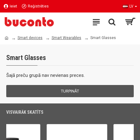
Ieiet
Reģistrēties
LV
Smart devices
Smart Wearables
Smart Glasses
Smart Glasses
Šajā preču grupā nav nevienas preces.
TURPINĀT
VISVAIRĀK SKATĪTS