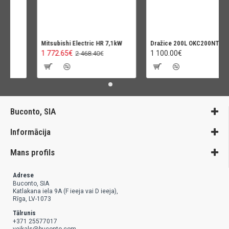
Mitsubishi Electric HR 7,1kW
Dražice 200L OKC200NTR-HP
1 772.65€
1 100.00€
2 468.40€
Buconto, SIA
Informācija
Mans profils
Adrese
Buconto, SIA
Katlakana iela 9A (F ieeja vai D ieeja),
Rīga, LV-1073
Tālrunis
+371 25577017