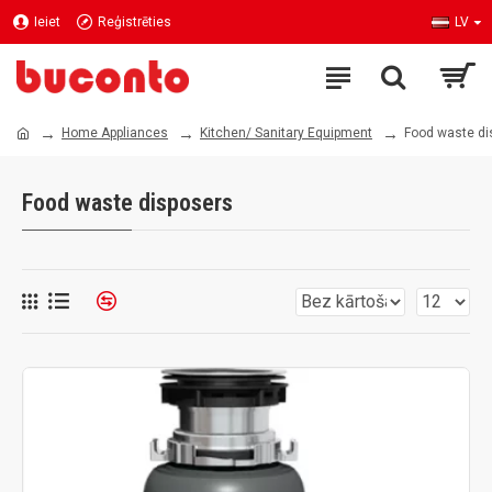
Ieiet
Reģistrēties
LV
Home Appliances
Kitchen/ Sanitary Equipment
Food waste di
Food waste disposers