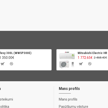
Tesy 300L (WWSP300E)
Mitsubishi Electric HR
1 350.00€
1 772.65€
2 468.40€
a
Mans profils
noteikumi
Mans profils
litika
Pasūtījumu vēsture