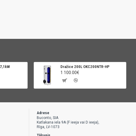
 7,1kW
Dražice 200L OKC200NTR-HP
1 100.00€
Adrese
Buconto, SIA
Katlakana iela 9A (F ieeja vai D ieeja),
Rīga, LV-1073
Tālrunis