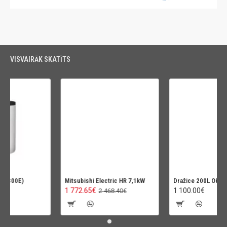
VISVAIRĀK SKATĪTS
300E)
Mitsubishi Electric HR 7,1kW
Dražice 200L OKC200
1 772.65€
1 100.00€
2 468.40€