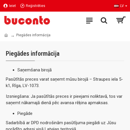
Ieiet
Reģistrēties
LV
Piegādes informācija
Piegādes informācija
Saņemšana birojā
Pasūtītās preces varat saņemt mūsu birojā – Straupes iela 5-
k1, Rīga, LV-1073.
Izsniegšana: Ja pasūtītās preces ir pieejami noliktavā, tos var
saņemt nākamajā dienā pēc avansa rēķina apmaksas.
Piegāde
Sadarbībā ar DPD nodrošinām pasūtījuma piegādi uz Jūsu
norādīto adresi visā Latvijas teritorijā.