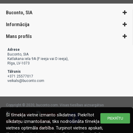
Buconto, SIA
Informācija
Mans profils
Adrese
Buconto, SIA
Katlakana iela 9A (F ieeja vai D ieeja),
Rīga, LV-1073
Tālrunis
+371 25577017
veikals@buconto.com
Copyright © 2020, buconto.com. Visas tiesības aizsargātas
Šī tīmekļa vietne izmanto sīkdatnes. Piekrītot
PIEKRĪTU
sīkdatņu izmantošanai, tiks nodrošināta tīmekļa
vietnes optimāla darbība. Turpinot vietnes apskati,