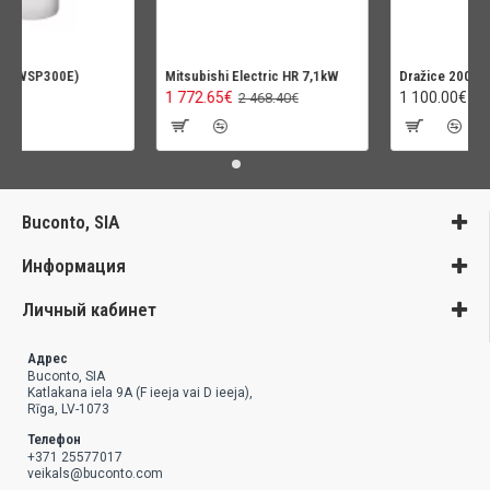
WWSP300E)
Mitsubishi Electric HR 7,1kW
Dražice 200Л O
1 772.65€
1 100.00€
2 468.40€
Buconto, SIA
Информация
Личный кабинет
Адрес
Buconto, SIA
Katlakana iela 9A (F ieeja vai D ieeja),
Rīga, LV-1073
Телефон
+371 25577017
veikals@buconto.com