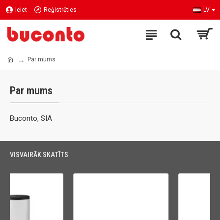
Ieiet
Reģistrēties
LV
Par mums
Par mums
Buconto, SIA
VISVAIRĀK SKATĪTS