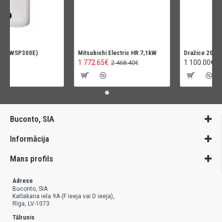
(WWSP300E)
Mitsubishi Electric HR 7,1kW
Dražice 200L O
1 772.65€
1 100.00€
2 468.40€
Buconto, SIA
Informācija
Mans profils
Adrese
Buconto, SIA
Katlakana iela 9A (F ieeja vai D ieeja),
Rīga, LV-1073
Tālrunis