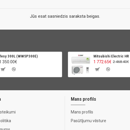
Jūs esat sasniedzis saraksta beigas.
Tesy 300L (WWSP300E)
Mitsubishi Electric HR
1 350.00€
1 772.65€
2 468.40€
a
Mans profils
noteikumi
Mans profils
litika
Pasūtījumu vēsture
Līgums