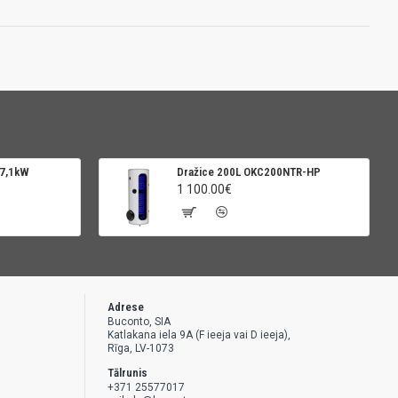
 7,1kW
Dražice 200L OKC200NTR-HP
1 100.00€
Adrese
Buconto, SIA
Katlakana iela 9A (F ieeja vai D ieeja),
Rīga, LV-1073
Tālrunis
+371 25577017