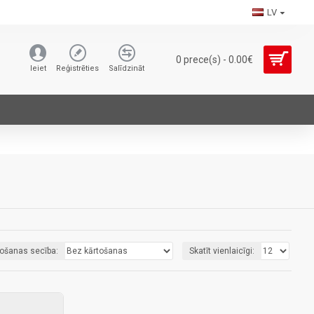
LV
0 prece(s) - 0.00€
Ieiet
Reģistrēties
Salīdzināt
tošanas secība:
Skatīt vienlaicīgi: