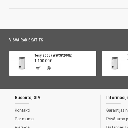
VISVAIRĀK SKATĪTS
Tesy 200L (WWSP200E)
1 100.00€
Buconto, SIA
Informācij
Kontakti
Garantijas 
Par mums
Privātuma po
Piegāde
Distances 