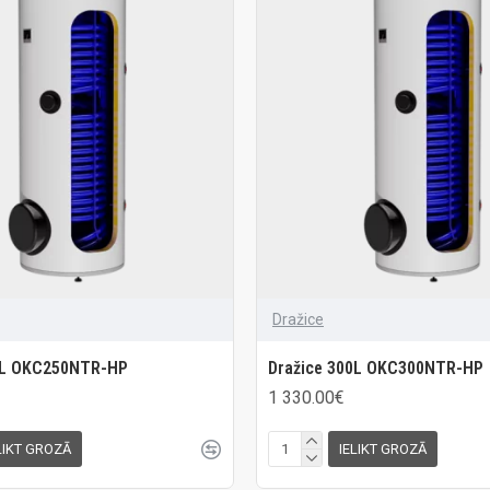
Dražice
0L OKC250NTR-HP
Dražice 300L OKC300NTR-HP
1 330.00€
LIKT GROZĀ
IELIKT GROZĀ