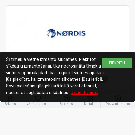
Šī tīmekļa vietne izmanto sīkdatnes. Piekrītot
PIEKRĪTU
sīkdatņu izmantošanai, tiks nodrošināta tīmekļa
vietnes optimāla darbība. Turpinot vietnes apskati,
jūs piekrītat, ka izmantosim sīkdatnes jūsu ierīcē.
Savu piekrišanu jūs jebkurā laikā varat atsaukt,
nodzēšot saglabātās sīkdatnes.
Uzzināt vairāk
Sākums
Vēlmju saraksts
Salīdzināt
Kontakti
Piezvaniet mums
-20 %
Nordis