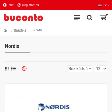
Ieiet
Reģistrēties
LV
Ražotājs
Nordis
Nordis