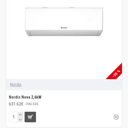
-20 %
Nordis
Nordis Nova 2,6kW
631.62€
790.13€