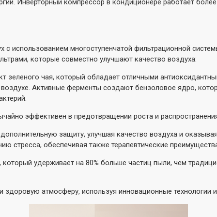
ргии. Инверторный компрессор в кондиционере работает более 
х с использованием многоступенчатой фильтрационной системы
ьтрами, которые совместно улучшают качество воздуха:
акт зеленого чая, который обладает отличными антиоксидантн
 воздухе. Активные ферменты создают бензоловое ядро, кото
актерий.
вычайно эффективен в предотвращении роста и распространения
т дополнительную защиту, улучшая качество воздуха и оказыва
нию стресса, обеспечивая также терапевтические преимущества
, который удерживает на 80% больше частиц пыли, чем традиц
 и здоровую атмосферу, используя инновационные технологии 