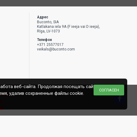
Адрес
Buconto, SIA
Katlakana iela 9A (F ieeja vai D ieeja),
Rīga, LV-1073
Телефон
+371 25577017
veikals@buconto.com
работа веб-сайта. Продолжая посещать сайт,
СОГЛАСЕН
емя, удалив сохраненные файлы cookie.