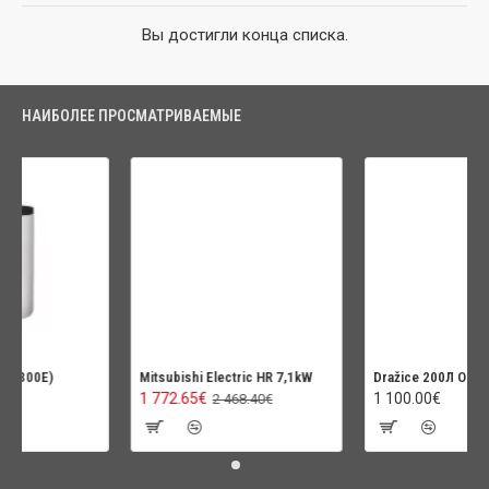
Вы достигли конца списка.
НАИБОЛЕЕ ПРОСМАТРИВАЕМЫЕ
300E)
Mitsubishi Electric HR 7,1kW
Dražice 200Л OKC200
1 772.65€
1 100.00€
2 468.40€