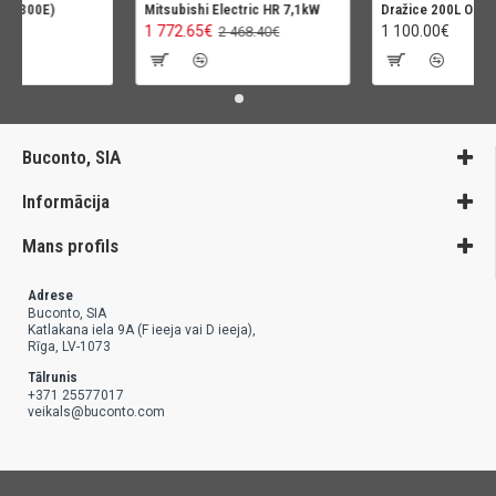
300E)
Mitsubishi Electric HR 7,1kW
Dražice 200L OKC200
1 772.65€
1 100.00€
2 468.40€
Buconto, SIA
Informācija
Mans profils
Adrese
Buconto, SIA
Katlakana iela 9A (F ieeja vai D ieeja),
Rīga, LV-1073
Tālrunis
+371 25577017
veikals@buconto.com