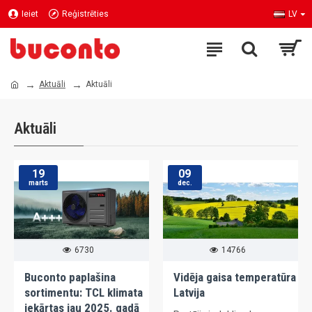
Ieiet
Reģistrēties
LV
Aktuāli
Aktuāli
Aktuāli
19
09
marts
dec.
6730
14766
Buconto paplašina
Vidēja gaisa temperatūra
sortimentu: TCL klimata
Latvija
iekārtas jau 2025. gadā