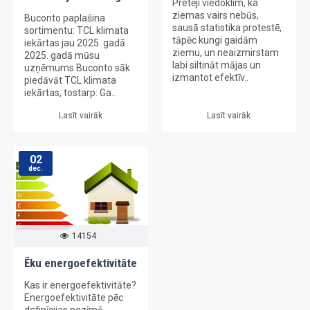
Pretēji viedoklim, ka
ziemas vairs nebūs,
Buconto paplašina
sausā statistika protestē,
sortimentu: TCL klimata
tāpēc kungi gaidām
iekārtas jau 2025. gadā
ziemu, un neaizmirstam
2025. gadā mūsu
labi siltināt mājas un
uzņēmums Buconto sāk
izmantot efektīv..
piedāvāt TCL klimata
iekārtas, tostarp: Ga..
Lasīt vairāk
Lasīt vairāk
02
dec.
14154
Ēku energoefektivitāte
Kas ir energoefektivitāte?
Energoefektivitāte pēc
definīcijas nozīmē